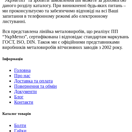
“УкрМетиз” та зробити замовлення Ви можете за допомогою
даного розділу каталогу. При виникненні будь-яких питань –
ми проконсультуємо та забезпечимо відповіді на всі Ваші
запитання в телефонному режимі або електронному
листуванні.
Вся представлена ​​лінійка металовиробів, що реалізує ПП
“УкрМетиз”, сертифікована і відповідає стандартам маркувань
ГОСТ, ISO, DIN. Також ми є офіційними представниками
виробників металовиробів вітчизняних заводів з 2002 року.
Інформація
Головна
Про нас
Доставка та оплата
Повернення та обмін
Документи
Блог
Контакти
Каталог товарів
Болти
Гайки