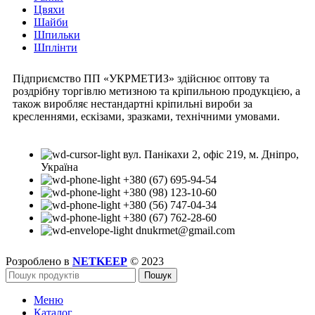
Цвяхи
Шайби
Шпильки
Шплінти
Підприємство ПП «УКРМЕТИЗ» здійснює оптову та
роздрібну торгівлю метизною та кріпильною продукцією, а
також виробляє нестандартні кріпильні вироби за
кресленнями, ескізами, зразками, технічними умовами.
вул. Панікахи 2, офіс 219, м. Дніпро,
Україна
+380 (67) 695-94-54
+380 (98) 123-10-60
+380 (56) 747-04-34
+380 (67) 762-28-60
dnukrmet@gmail.com
Розроблено в
NETKEEP
© 2023
Пошук
Меню
Каталог