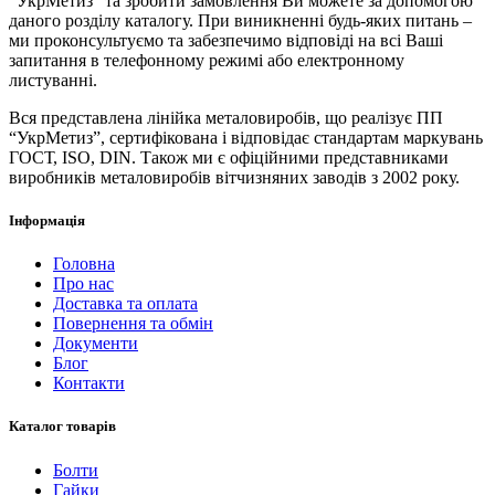
“УкрМетиз” та зробити замовлення Ви можете за допомогою
даного розділу каталогу. При виникненні будь-яких питань –
ми проконсультуємо та забезпечимо відповіді на всі Ваші
запитання в телефонному режимі або електронному
листуванні.
Вся представлена ​​лінійка металовиробів, що реалізує ПП
“УкрМетиз”, сертифікована і відповідає стандартам маркувань
ГОСТ, ISO, DIN. Також ми є офіційними представниками
виробників металовиробів вітчизняних заводів з 2002 року.
Інформація
Головна
Про нас
Доставка та оплата
Повернення та обмін
Документи
Блог
Контакти
Каталог товарів
Болти
Гайки