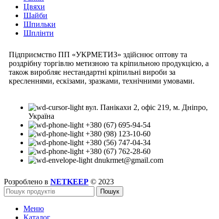
Цвяхи
Шайби
Шпильки
Шплінти
Підприємство ПП «УКРМЕТИЗ» здійснює оптову та
роздрібну торгівлю метизною та кріпильною продукцією, а
також виробляє нестандартні кріпильні вироби за
кресленнями, ескізами, зразками, технічними умовами.
вул. Панікахи 2, офіс 219, м. Дніпро,
Україна
+380 (67) 695-94-54
+380 (98) 123-10-60
+380 (56) 747-04-34
+380 (67) 762-28-60
dnukrmet@gmail.com
Розроблено в
NETKEEP
© 2023
Пошук
Меню
Каталог