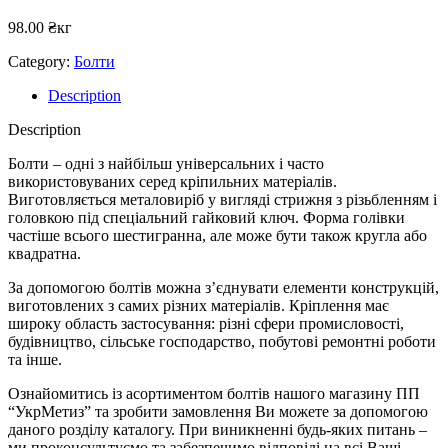
98.00
₴
кг
Category:
Болти
Description
Description
Болти – одні з найбільш універсальних і часто
використовуваних серед кріпильних матеріалів.
Виготовляється металовиріб у вигляді стрижня з різьбленням і
головкою під спеціальний гайковий ключ. Форма голівки
частіше всього шестигранна, але може бути також кругла або
квадратна.
За допомогою болтів можна з’єднувати елементи конструкцій,
виготовлених з самих різних матеріалів. Кріплення має
широку область застосування: різні сфери промисловості,
будівництво, сільське господарство, побутові ремонтні роботи
та інше.
Ознайомитись із асортиментом болтів нашого магазину ПП
“УкрМетиз” та зробити замовлення Ви можете за допомогою
даного розділу каталогу. При виникненні будь-яких питань –
ми проконсультуємо та забезпечимо відповіді на всі Ваші