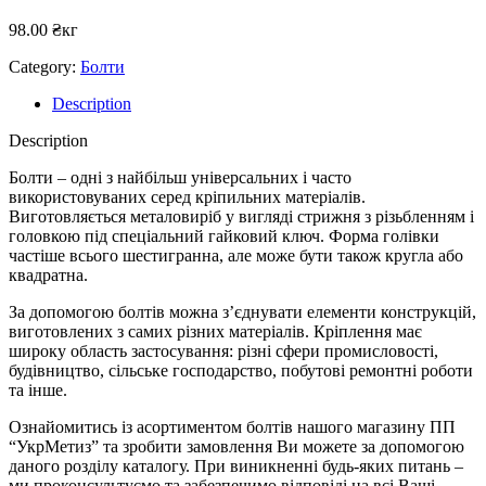
98.00
₴
кг
Category:
Болти
Description
Description
Болти – одні з найбільш універсальних і часто
використовуваних серед кріпильних матеріалів.
Виготовляється металовиріб у вигляді стрижня з різьбленням і
головкою під спеціальний гайковий ключ. Форма голівки
частіше всього шестигранна, але може бути також кругла або
квадратна.
За допомогою болтів можна з’єднувати елементи конструкцій,
виготовлених з самих різних матеріалів. Кріплення має
широку область застосування: різні сфери промисловості,
будівництво, сільське господарство, побутові ремонтні роботи
та інше.
Ознайомитись із асортиментом болтів нашого магазину ПП
“УкрМетиз” та зробити замовлення Ви можете за допомогою
даного розділу каталогу. При виникненні будь-яких питань –
ми проконсультуємо та забезпечимо відповіді на всі Ваші