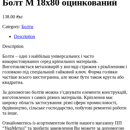
Болт М 18х80 оцинкований
138.00
₴
кг
Category:
Болти
Description
Description
Болти – одні з найбільш універсальних і часто
використовуваних серед кріпильних матеріалів.
Виготовляється металовиріб у вигляді стрижня з різьбленням і
головкою під спеціальний гайковий ключ. Форма голівки
частіше всього шестигранна, але може бути також кругла або
квадратна.
За допомогою болтів можна з’єднувати елементи конструкцій,
виготовлених з самих різних матеріалів. Кріплення має
широку область застосування: різні сфери промисловості,
будівництво, сільське господарство, побутові ремонтні роботи
та інше.
Ознайомитись із асортиментом болтів нашого магазину ПП
“УкрМетиз” та зробити замовлення Ви можете за допомогою