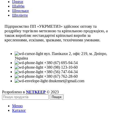
Цвяхи
Шайби
Шпильки
Шплінти
Підприємство ПП «УКРМЕТИЗ» здійснює оптову та
роздрібну торгівлю метизною та кріпильною продукцією, а
також виробляє нестандартні кріпильні вироби за
кресленнями, ескізами, зразками, технічними умовами.
вул. Панікахи 2, офіс 219, м. Дніпро,
Україна
+380 (67) 695-94-54
+380 (98) 123-10-60
+380 (56) 747-04-34
+380 (67) 762-28-60
dnukrmet@gmail.com
Розроблено в
NETKEEP
© 2023
Пошук
Меню
Каталог