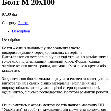
Болт М 20х100
97.30
₴
кг
Category:
Болти
Description
Description
Болти – одні з найбільш універсальних і часто
використовуваних серед кріпильних матеріалів.
Виготовляється металовиріб у вигляді стрижня з різьбленням і
головкою під спеціальний гайковий ключ. Форма голівки
частіше всього шестигранна, але може бути також кругла або
квадратна.
За допомогою болтів можна з’єднувати елементи конструкцій,
виготовлених з самих різних матеріалів. Кріплення має
широку область застосування: різні сфери промисловості,
будівництво, сільське господарство, побутові ремонтні роботи
та інше.
Ознайомитись із асортиментом болтів нашого магазину ПП
“УкрМетиз” та зробити замовлення Ви можете за допомогою