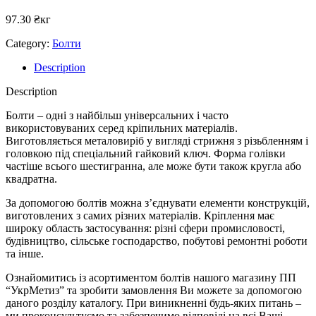
97.30
₴
кг
Category:
Болти
Description
Description
Болти – одні з найбільш універсальних і часто
використовуваних серед кріпильних матеріалів.
Виготовляється металовиріб у вигляді стрижня з різьбленням і
головкою під спеціальний гайковий ключ. Форма голівки
частіше всього шестигранна, але може бути також кругла або
квадратна.
За допомогою болтів можна з’єднувати елементи конструкцій,
виготовлених з самих різних матеріалів. Кріплення має
широку область застосування: різні сфери промисловості,
будівництво, сільське господарство, побутові ремонтні роботи
та інше.
Ознайомитись із асортиментом болтів нашого магазину ПП
“УкрМетиз” та зробити замовлення Ви можете за допомогою
даного розділу каталогу. При виникненні будь-яких питань –
ми проконсультуємо та забезпечимо відповіді на всі Ваші