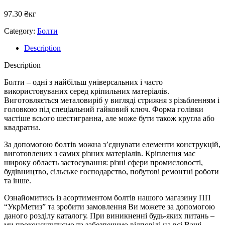
97.30
₴
кг
Category:
Болти
Description
Description
Болти – одні з найбільш універсальних і часто
використовуваних серед кріпильних матеріалів.
Виготовляється металовиріб у вигляді стрижня з різьбленням і
головкою під спеціальний гайковий ключ. Форма голівки
частіше всього шестигранна, але може бути також кругла або
квадратна.
За допомогою болтів можна з’єднувати елементи конструкцій,
виготовлених з самих різних матеріалів. Кріплення має
широку область застосування: різні сфери промисловості,
будівництво, сільське господарство, побутові ремонтні роботи
та інше.
Ознайомитись із асортиментом болтів нашого магазину ПП
“УкрМетиз” та зробити замовлення Ви можете за допомогою
даного розділу каталогу. При виникненні будь-яких питань –
ми проконсультуємо та забезпечимо відповіді на всі Ваші