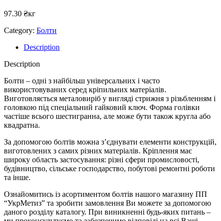
97.30
₴
кг
Category:
Болти
Description
Description
Болти – одні з найбільш універсальних і часто
використовуваних серед кріпильних матеріалів.
Виготовляється металовиріб у вигляді стрижня з різьбленням і
головкою під спеціальний гайковий ключ. Форма голівки
частіше всього шестигранна, але може бути також кругла або
квадратна.
За допомогою болтів можна з’єднувати елементи конструкцій,
виготовлених з самих різних матеріалів. Кріплення має
широку область застосування: різні сфери промисловості,
будівництво, сільське господарство, побутові ремонтні роботи
та інше.
Ознайомитись із асортиментом болтів нашого магазину ПП
“УкрМетиз” та зробити замовлення Ви можете за допомогою
даного розділу каталогу. При виникненні будь-яких питань –
ми проконсультуємо та забезпечимо відповіді на всі Ваші