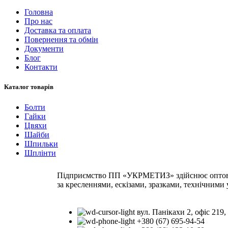
Головна
Про нас
Доставка та оплата
Повернення та обмін
Документи
Блог
Контакти
Каталог товарів
Болти
Гайки
Цвяхи
Шайби
Шпильки
Шплінти
Підприємство ПП «УКРМЕТИЗ» здійснює оптову т
за кресленнями, ескізами, зразками, технічними
вул. Панікахи 2, офіс 219,
+380 (67) 695-94-54