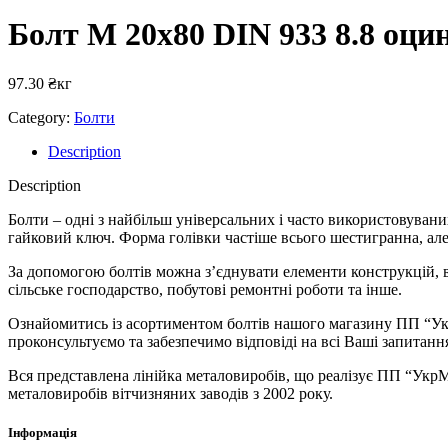
Болт М 20х80 DIN 933 8.8 оци
97.30
₴
кг
Category:
Болти
Description
Description
Болти – одні з найбільш універсальних і часто використовувани
гайковий ключ. Форма голівки частіше всього шестигранна, але
За допомогою болтів можна з’єднувати елементи конструкцій, в
сільське господарство, побутові ремонтні роботи та інше.
Ознайомитись із асортиментом болтів нашого магазину ПП “Укр
проконсультуємо та забезпечимо відповіді на всі Ваші запитан
Вся представлена ​​лінійка металовиробів, що реалізує ПП “Ук
металовиробів вітчизняних заводів з 2002 року.
Інформація