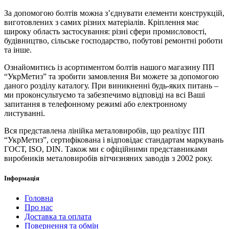
За допомогою болтів можна з’єднувати елементи конструкцій,
виготовлених з самих різних матеріалів. Кріплення має
широку область застосування: різні сфери промисловості,
будівництво, сільське господарство, побутові ремонтні роботи
та інше.
Ознайомитись із асортиментом болтів нашого магазину ПП
“УкрМетиз” та зробити замовлення Ви можете за допомогою
даного розділу каталогу. При виникненні будь-яких питань –
ми проконсультуємо та забезпечимо відповіді на всі Ваші
запитання в телефонному режимі або електронному
листуванні.
Вся представлена ​​лінійка металовиробів, що реалізує ПП
“УкрМетиз”, сертифікована і відповідає стандартам маркувань
ГОСТ, ISO, DIN. Також ми є офіційними представниками
виробників металовиробів вітчизняних заводів з 2002 року.
Інформація
Головна
Про нас
Доставка та оплата
Повернення та обмін