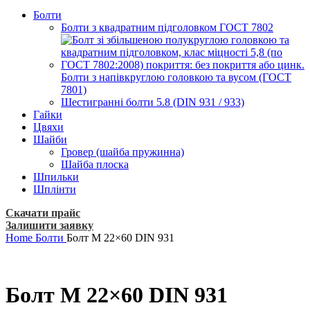
Болти
Болти з квадратним підголовком ГОСТ 7802
Болти з напівкруглою головкою та вусом (ГОСТ
7801)
Шестигранні болти 5.8 (DIN 931 / 933)
Гайки
Цвяхи
Шайби
Гровер (шайба пружинна)
Шайба плоска
Шпильки
Шплінти
Скачати прайс
Залишити заявку
Home
Болти
Болт M 22×60 DIN 931
Болт M 22×60 DIN 931