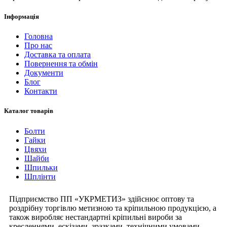
Інформація
Головна
Про нас
Доставка та оплата
Повернення та обмін
Документи
Блог
Контакти
Каталог товарів
Болти
Гайки
Цвяхи
Шайби
Шпильки
Шплінти
Підприємство ПП «УКРМЕТИЗ» здійснює оптову та
роздрібну торгівлю метизною та кріпильною продукцією, а
також виробляє нестандартні кріпильні вироби за
кресленнями, ескізами, зразками, технічними умовами.