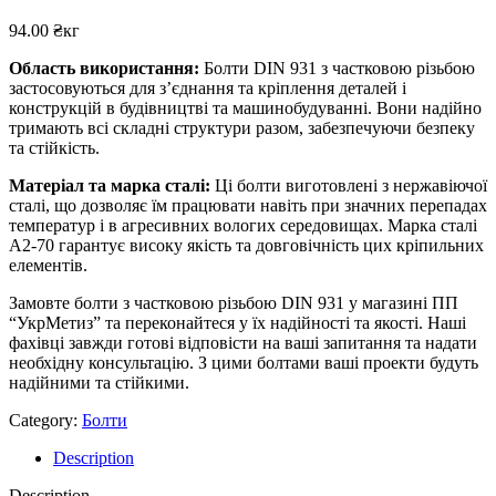
94.00
₴
кг
Область використання:
Болти DIN 931 з частковою різьбою
застосовуються для з’єднання та кріплення деталей і
конструкцій в будівництві та машинобудуванні. Вони надійно
тримають всі складні структури разом, забезпечуючи безпеку
та стійкість.
Матеріал та марка сталі:
Ці болти виготовлені з нержавіючої
сталі, що дозволяє їм працювати навіть при значних перепадах
температур і в агресивних вологих середовищах. Марка сталі
А2-70 гарантує високу якість та довговічність цих кріпильних
елементів.
Замовте болти з частковою різьбою DIN 931 у магазині ПП
“УкрМетиз” та переконайтеся у їх надійності та якості. Наші
фахівці завжди готові відповісти на ваші запитання та надати
необхідну консультацію. З цими болтами ваші проекти будуть
надійними та стійкими.
Category:
Болти
Description
Description