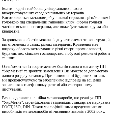
Болти – одні з найбільш універсальних і часто
використовуваних серед кріпильних матеріалів.
Виготовляється металовиріб у вигляді стрижня з різьбленням і
головкою під спеціальний гайковий ключ. Форма голівки
частіше всього шестигранна, але може бути також кругла або
квадратна.
За допомогою болтів можна з’єднувати елементи конструкцій,
виготовлених з самих різних матеріалів. Кріплення має
широку область застосування: різні сфери промисловості,
будівництво, сільське господарство, побутові ремонтні роботи
та інше.
Ознайомитись із асортиментом болтів нашого магазину ПП
“УкрМетиз” та зробити замовлення Ви можете за допомогою
даного розділу каталогу. При виникненні будь-яких питань –
ми проконсультуємо та забезпечимо відповіді на всі Ваші
запитання в телефонному режимі або електронному
листуванні.
Вся представлена ​​лінійка металовиробів, що реалізує ПП
“УкрМетиз”, сертифікована і відповідає стандартам маркувань
ГОСТ, ISO, DIN. Також ми є офіційними представниками
виробників металовиробів вітчизняних заводів з 2002 року.