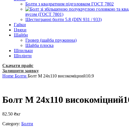
Болти з квадратним підголовком ГОСТ 7802
вусом (ГОСТ 7801)
Шестигранні болти 5.8 (DIN 931 / 933)
Гайки
Цвяхи
Шайби
Гровер (шайба пружинна)
Шайба плоска
Шпильки
Шплінти
Скачати прайс
Залишити заявку
Home
Болти
Болт М 24х110 високоміцний10.9
Болт М 24х110 високоміцний1
82.50
₴
кг
Category:
Болти