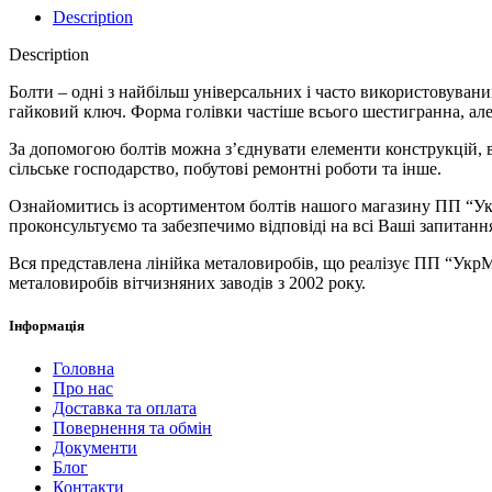
Description
Description
Болти – одні з найбільш універсальних і часто використовувани
гайковий ключ. Форма голівки частіше всього шестигранна, але
За допомогою болтів можна з’єднувати елементи конструкцій, в
сільське господарство, побутові ремонтні роботи та інше.
Ознайомитись із асортиментом болтів нашого магазину ПП “Укр
проконсультуємо та забезпечимо відповіді на всі Ваші запитан
Вся представлена ​​лінійка металовиробів, що реалізує ПП “Ук
металовиробів вітчизняних заводів з 2002 року.
Інформація
Головна
Про нас
Доставка та оплата
Повернення та обмін
Документи
Блог
Контакти