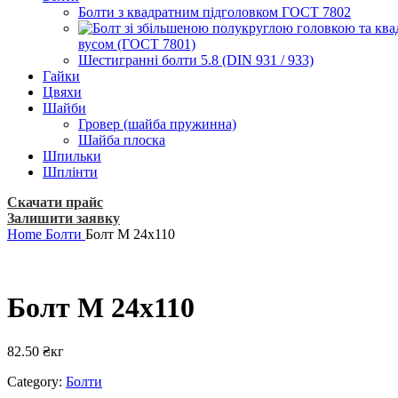
Болти з квадратним підголовком ГОСТ 7802
вусом (ГОСТ 7801)
Шестигранні болти 5.8 (DIN 931 / 933)
Гайки
Цвяхи
Шайби
Гровер (шайба пружинна)
Шайба плоска
Шпильки
Шплінти
Скачати прайс
Залишити заявку
Home
Болти
Болт М 24х110
Болт М 24х110
82.50
₴
кг
Category:
Болти