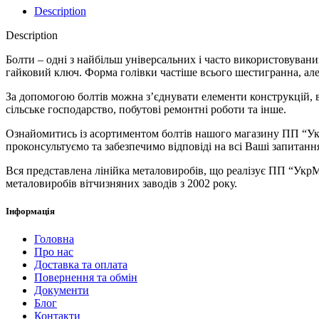
Description
Description
Болти – одні з найбільш універсальних і часто використовувани
гайковий ключ. Форма голівки частіше всього шестигранна, але
За допомогою болтів можна з’єднувати елементи конструкцій, в
сільське господарство, побутові ремонтні роботи та інше.
Ознайомитись із асортиментом болтів нашого магазину ПП “Укр
проконсультуємо та забезпечимо відповіді на всі Ваші запитан
Вся представлена ​​лінійка металовиробів, що реалізує ПП “Ук
металовиробів вітчизняних заводів з 2002 року.
Інформація
Головна
Про нас
Доставка та оплата
Повернення та обмін
Документи
Блог
Контакти