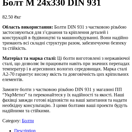
Болт М 24х330 DIN 931
82.50
₴
кг
Область використання:
Болти DIN 931 з частковою різьбою
застосовуються для з’єднання та кріплення деталей і
конструкцій в будівництві та машинобудуванні. Вони надійно
тримають всі складні структури разом, забезпечуючи безпеку
та стійкість.
Матеріал та марка сталі:
Ці болти виготовлені з нержавіючої
сталі, що дозволяє їм працювати навіть при значних перепадах
температур і в агресивних вологих середовищах. Марка сталі
А2-70 гарантує високу якість та довговічність цих кріпильних
елементів.
Замовте болти з частковою різьбою DIN 931 у магазині ПП
“УкрМетиз” та переконайтеся у їх надійності та якості. Наші
фахівці завжди готові відповісти на ваші запитання та надати
необхідну консультацію. З цими болтами ваші проекти будуть
надійними та стійкими.
Category:
Болти
Description