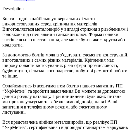
Description
Болти – одні з найбільш універсальних і часто
використовуваних серед кріпильних матеріалів.
Виготовляється металовиріб у вигляді стрижня з різьбленням і
головкою під спеціальний гайковий ключ. Форма голівки
частіше всього шестигранна, але може бути також кругла або
квадратна.
За допомогою болтів можна з’єднувати елементи конструкцій,
виготовлених з самих різних матеріалів. Кріплення має
широку область застосування: різні сфери промисловості,
будівництво, сільське господарство, побутові ремонтні роботи
та інше.
Ознайомитись із асортиментом болтів нашого магазину ПП
“УкрМетиз” та зробити замовлення Ви можете за допомогою
даного розділу каталогу. При виникненні будь-яких питань –
ми проконсультуємо та забезпечимо відповіді на всі Ваші
запитання в телефонному режимі або електронному
листуванні.
Вся представлена ​​лінійка металовиробів, що реалізує ПП
“УкрМетиз”, сертифікована і відповідає стандартам маркувань