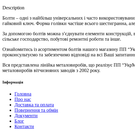
Description
Болти – одні з найбільш універсальних і часто використовувани
гайковий ключ. Форма голівки частіше всього шестигранна, але
За допомогою болтів можна з’єднувати елементи конструкцій, в
сільське господарство, побутові ремонтні роботи та інше.
Ознайомитись із асортиментом болтів нашого магазину ПП “Укр
проконсультуємо та забезпечимо відповіді на всі Ваші запитан
Вся представлена ​​лінійка металовиробів, що реалізує ПП “Ук
металовиробів вітчизняних заводів з 2002 року.
Інформація
Головна
Про нас
Доставка та оплата
Повернення та обмін
Документи
Блог
Контакти