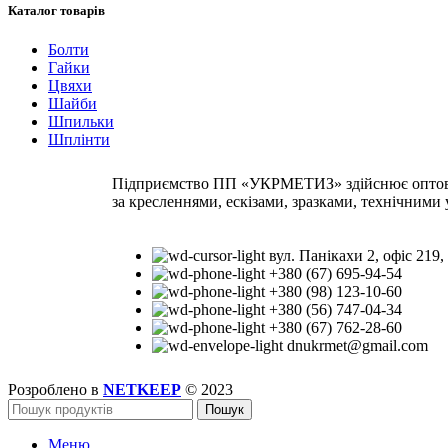
Каталог товарів
Болти
Гайки
Цвяхи
Шайби
Шпильки
Шплінти
Підприємство ПП «УКРМЕТИЗ» здійснює оптову т
за кресленнями, ескізами, зразками, технічними
вул. Панікахи 2, офіс 219,
+380 (67) 695-94-54
+380 (98) 123-10-60
+380 (56) 747-04-34
+380 (67) 762-28-60
dnukrmet@gmail.com
Розроблено в
NETKEEP
© 2023
Пошук
Меню