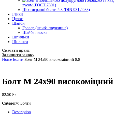
вусом (ГОСТ 7801)
Шестигранні болти 5.8 (DIN 931 / 933)
Гайки
Цвяхи
Шайби
Гровер (шайба пружинна)
Шайба плоска
Шпильки
Шплінти
Скачати прайс
Залишити заявку
Home
Болти
Болт М 24х90 високоміцний 8.8
Болт М 24х90 високоміцний 
82.50
₴
кг
Category:
Болти
Description