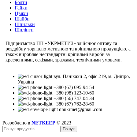
Болти
Гайки
Цвяхи
Шайби
Шпильки
Шплінти
Підприємство ПП «УКРМЕТИЗ» здійснює оптову та
роздрібну торгівлю метизною та кріпильною продукцією, а
також виробляє нестандартні кріпильні вироби за
кресленнями, ескізами, зразками, технічними умовами.
вул. Панікахи 2, офіс 219, м. Дніпро,
Україна
+380 (67) 695-94-54
+380 (98) 123-10-60
+380 (56) 747-04-34
+380 (67) 762-28-60
dnukrmet@gmail.com
Розроблено в
NETKEEP
© 2023
Пошук