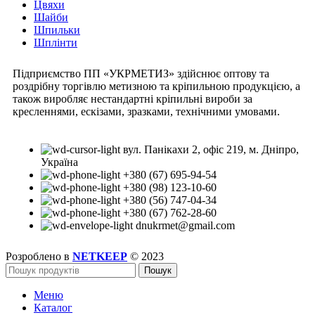
Цвяхи
Шайби
Шпильки
Шплінти
Підприємство ПП «УКРМЕТИЗ» здійснює оптову та
роздрібну торгівлю метизною та кріпильною продукцією, а
також виробляє нестандартні кріпильні вироби за
кресленнями, ескізами, зразками, технічними умовами.
вул. Панікахи 2, офіс 219, м. Дніпро,
Україна
+380 (67) 695-94-54
+380 (98) 123-10-60
+380 (56) 747-04-34
+380 (67) 762-28-60
dnukrmet@gmail.com
Розроблено в
NETKEEP
© 2023
Пошук
Меню
Каталог