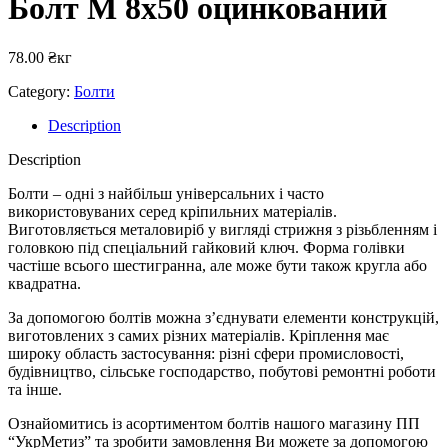
Болт М 8х50 оцинкований
78.00
₴
кг
Category:
Болти
Description
Description
Болти – одні з найбільш універсальних і часто
використовуваних серед кріпильних матеріалів.
Виготовляється металовиріб у вигляді стрижня з різьбленням і
головкою під спеціальний гайковий ключ. Форма голівки
частіше всього шестигранна, але може бути також кругла або
квадратна.
За допомогою болтів можна з’єднувати елементи конструкцій,
виготовлених з самих різних матеріалів. Кріплення має
широку область застосування: різні сфери промисловості,
будівництво, сільське господарство, побутові ремонтні роботи
та інше.
Ознайомитись із асортиментом болтів нашого магазину ПП
“УкрМетиз” та зробити замовлення Ви можете за допомогою