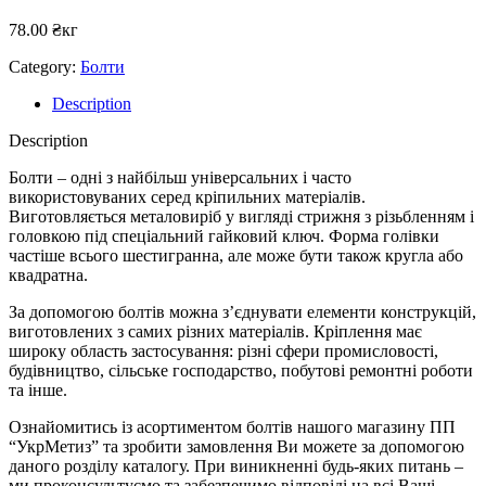
78.00
₴
кг
Category:
Болти
Description
Description
Болти – одні з найбільш універсальних і часто
використовуваних серед кріпильних матеріалів.
Виготовляється металовиріб у вигляді стрижня з різьбленням і
головкою під спеціальний гайковий ключ. Форма голівки
частіше всього шестигранна, але може бути також кругла або
квадратна.
За допомогою болтів можна з’єднувати елементи конструкцій,
виготовлених з самих різних матеріалів. Кріплення має
широку область застосування: різні сфери промисловості,
будівництво, сільське господарство, побутові ремонтні роботи
та інше.
Ознайомитись із асортиментом болтів нашого магазину ПП
“УкрМетиз” та зробити замовлення Ви можете за допомогою
даного розділу каталогу. При виникненні будь-яких питань –
ми проконсультуємо та забезпечимо відповіді на всі Ваші