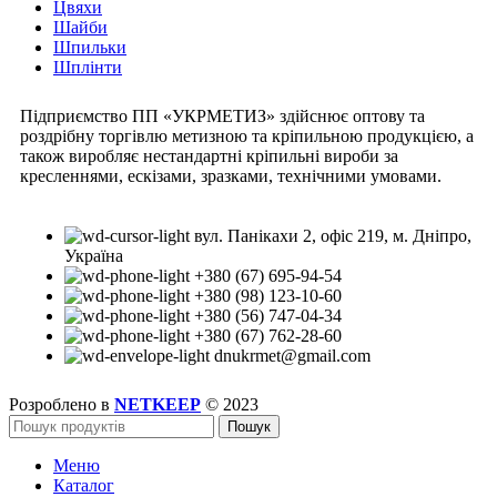
Цвяхи
Шайби
Шпильки
Шплінти
Підприємство ПП «УКРМЕТИЗ» здійснює оптову та
роздрібну торгівлю метизною та кріпильною продукцією, а
також виробляє нестандартні кріпильні вироби за
кресленнями, ескізами, зразками, технічними умовами.
вул. Панікахи 2, офіс 219, м. Дніпро,
Україна
+380 (67) 695-94-54
+380 (98) 123-10-60
+380 (56) 747-04-34
+380 (67) 762-28-60
dnukrmet@gmail.com
Розроблено в
NETKEEP
© 2023
Пошук
Меню
Каталог