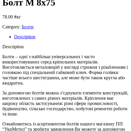
Болт М 8х75
78.00
₴
кг
Category:
Болти
Description
Description
Болти – одні з найбільш універсальних і часто
використовуваних серед кріпильних матеріалів.
Виготовляється металовиріб у вигляді стрижня з різьбленням і
головкою під спеціальний гайковий ключ. Форма голівки
частіше всього шестигранна, але може бути також кругла або
квадратна.
За допомогою болтів можна з’єднувати елементи конструкцій,
виготовлених з самих різних матеріалів. Кріплення має
широку область застосування: різні сфери промисловості,
будівництво, сільське господарство, побутові ремонтні роботи
та інше.
Ознайомитись із асортиментом болтів нашого магазину ПП
“УкрМетиз” та зробити замовлення Ви можете за допомогою