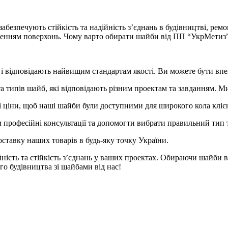
абезпечують стійкість та надійність з’єднань в будівництві, ремо
женням поверхонь. Чому варто обирати шайби від ПП “УкрМетиз
і відповідають найвищим стандартам якості. Ви можете бути впевн
а типів шайб, які відповідають різним проектам та завданням. 
ціни, щоб наші шайби були доступними для широкого кола клієн
 професійні консультації та допомогти вибрати правильний тип 
ставку наших товарів в будь-яку точку України.
йність та стійкість з’єднань у ваших проектах. Обираючи шайби в
ого будівництва зі шайбами від нас!