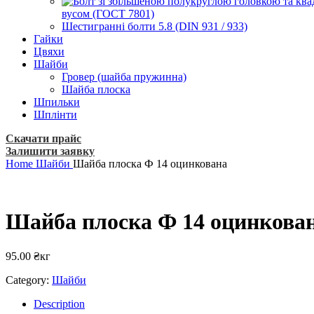
вусом (ГОСТ 7801)
Шестигранні болти 5.8 (DIN 931 / 933)
Гайки
Цвяхи
Шайби
Гровер (шайба пружинна)
Шайба плоска
Шпильки
Шплінти
Скачати прайс
Залишити заявку
Home
Шайби
Шайба плоска Ф 14 оцинкована
Шайба плоска Ф 14 оцинкова
95.00
₴
кг
Category:
Шайби
Description