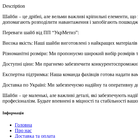
Description
Шайби – це дрібні, але вельми важливі кріпильні елементи, що з
допомагають розподілити навантаження і запобігають пошкод
Переваги шайб від ПП “УкрМетиз”:
Висока якість: Наші шайби виготовлені з найкращих матеріалів 
Різноманітні розміри: Ми пропонуємо широкий вибір розмірів т
Доступні ціни: Ми прагнемо забезпечити конкурентоспроможні 
Експертна підтримка: Наша команда фахівців готова надати вам
Доставка по Україні: Ми забезпечуємо надійну та оперативну до
Шайби – це маленькі, але важливі деталі, які забезпечують наді
професіоналізм. Будьте впевнені в міцності та стабільності ваш
Інформація
Головна
Про нас
Доставка та оплата