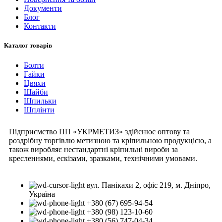
Документи
Блог
Контакти
Каталог товарів
Болти
Гайки
Цвяхи
Шайби
Шпильки
Шплінти
Підприємство ПП «УКРМЕТИЗ» здійснює оптову та
роздрібну торгівлю метизною та кріпильною продукцією, а
також виробляє нестандартні кріпильні вироби за
кресленнями, ескізами, зразками, технічними умовами.
вул. Панікахи 2, офіс 219, м. Дніпро,
Україна
+380 (67) 695-94-54
+380 (98) 123-10-60
+380 (56) 747-04-34