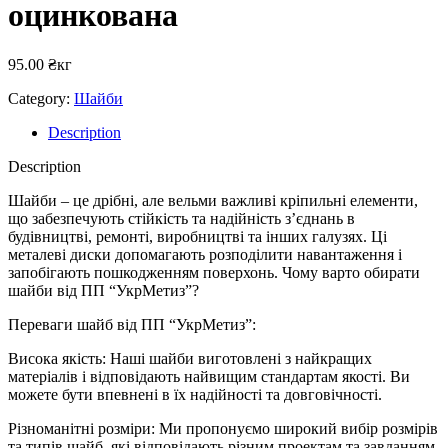
оцинкована
95.00
₴
кг
Category:
Шайби
Description
Description
Шайби – це дрібні, але вельми важливі кріпильні елементи,
що забезпечують стійкість та надійність з’єднань в
будівництві, ремонті, виробництві та інших галузях. Ці
металеві диски допомагають розподілити навантаження і
запобігають пошкодженням поверхонь. Чому варто обирати
шайби від ПП “УкрМетиз”?
Переваги шайб від ПП “УкрМетиз”:
Висока якість: Наші шайби виготовлені з найкращих
матеріалів і відповідають найвищим стандартам якості. Ви
можете бути впевнені в їх надійності та довговічності.
Різноманітні розміри: Ми пропонуємо широкий вибір розмірів
та типів шайб, які відповідають різним проектам та завданням.