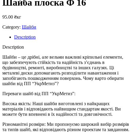
Шайба плоска Ф 16
95.00
₴
кг
Category:
Шайби
Description
Description
Шайби – це дрібні, але вельми важливі кріпильні елементи,
що забезпечують стійкість та надійність з’єднань в
будівництві, ремонті, виробництві та інших галузях. Ці
металеві диски допомагають розподілити навантаження і
запобігають пошкодженням поверхонь. Чому варто обирати
шайби від ПП “УкрМетиз”?
Переваги шайб від ПП “УкрМетиз”:
Висока якість: Наші шайби виготовлені з найкращих
матеріалів і відповідають найвищим стандартам якості. Ви
можете бути впевнені в їх надійності та довговічності.
Різноманітні розміри: Ми пропонуємо широкий вибір розмірів
та типів шайб, які відповідають різним проектам та завданням.