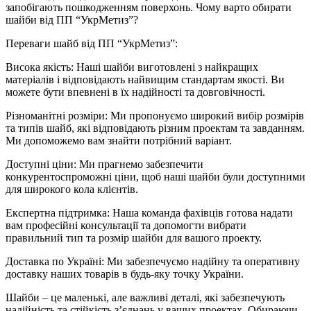
запобігають пошкодженням поверхонь. Чому варто обирати
шайби від ПП “УкрМетиз”?
Переваги шайб від ПП “УкрМетиз”:
Висока якість: Наші шайби виготовлені з найкращих
матеріалів і відповідають найвищим стандартам якості. Ви
можете бути впевнені в їх надійності та довговічності.
Різноманітні розміри: Ми пропонуємо широкий вибір розмірів
та типів шайб, які відповідають різним проектам та завданням.
Ми допоможемо вам знайти потрібний варіант.
Доступні ціни: Ми прагнемо забезпечити
конкурентоспроможні ціни, щоб наші шайби були доступними
для широкого кола клієнтів.
Експертна підтримка: Наша команда фахівців готова надати
вам професійні консультації та допомогти вибрати
правильний тип та розмір шайби для вашого проекту.
Доставка по Україні: Ми забезпечуємо надійну та оперативну
доставку наших товарів в будь-яку точку України.
Шайби – це маленькі, але важливі деталі, які забезпечують
надійність та стійкість з’єднань у ваших проектах. Обираючи