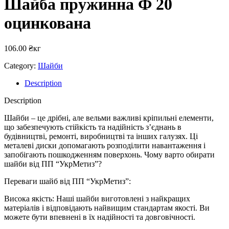
Шайба пружинна Ф 20
оцинкована
106.00
₴
кг
Category:
Шайби
Description
Description
Шайби – це дрібні, але вельми важливі кріпильні елементи,
що забезпечують стійкість та надійність з’єднань в
будівництві, ремонті, виробництві та інших галузях. Ці
металеві диски допомагають розподілити навантаження і
запобігають пошкодженням поверхонь. Чому варто обирати
шайби від ПП “УкрМетиз”?
Переваги шайб від ПП “УкрМетиз”:
Висока якість: Наші шайби виготовлені з найкращих
матеріалів і відповідають найвищим стандартам якості. Ви
можете бути впевнені в їх надійності та довговічності.