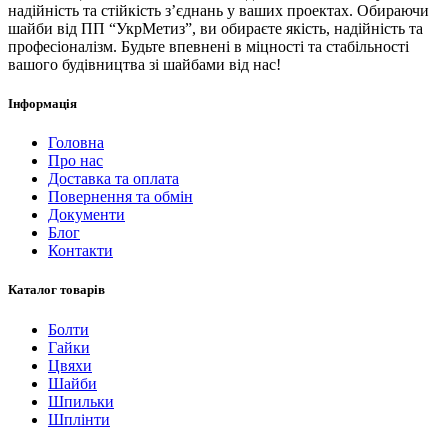
надійність та стійкість з’єднань у ваших проектах. Обираючи
шайби від ПП “УкрМетиз”, ви обираєте якість, надійність та
професіоналізм. Будьте впевнені в міцності та стабільності
вашого будівництва зі шайбами від нас!
Інформація
Головна
Про нас
Доставка та оплата
Повернення та обмін
Документи
Блог
Контакти
Каталог товарів
Болти
Гайки
Цвяхи
Шайби
Шпильки
Шплінти