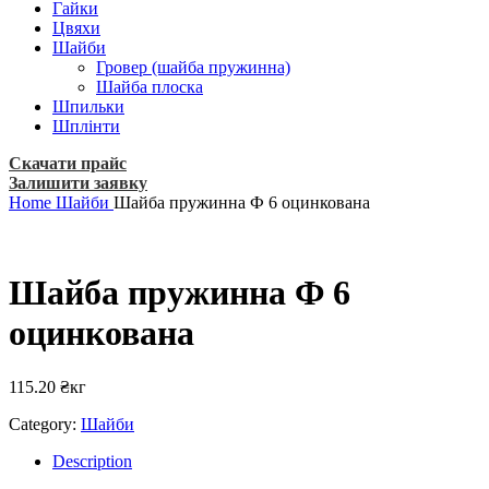
Гайки
Цвяхи
Шайби
Гровер (шайба пружинна)
Шайба плоска
Шпильки
Шплінти
Скачати прайс
Залишити заявку
Home
Шайби
Шайба пружинна Ф 6 оцинкована
Шайба пружинна Ф 6
оцинкована
115.20
₴
кг
Category:
Шайби
Description