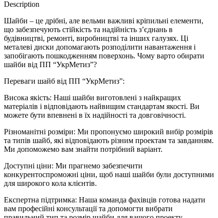
Description
Шайби – це дрібні, але вельми важливі кріпильні елементи,
що забезпечують стійкість та надійність з’єднань в
будівництві, ремонті, виробництві та інших галузях. Ці
металеві диски допомагають розподілити навантаження і
запобігають пошкодженням поверхонь. Чому варто обирати
шайби від ПП “УкрМетиз”?
Переваги шайб від ПП “УкрМетиз”:
Висока якість: Наші шайби виготовлені з найкращих
матеріалів і відповідають найвищим стандартам якості. Ви
можете бути впевнені в їх надійності та довговічності.
Різноманітні розміри: Ми пропонуємо широкий вибір розмірів
та типів шайб, які відповідають різним проектам та завданням.
Ми допоможемо вам знайти потрібний варіант.
Доступні ціни: Ми прагнемо забезпечити
конкурентоспроможні ціни, щоб наші шайби були доступними
для широкого кола клієнтів.
Експертна підтримка: Наша команда фахівців готова надати
вам професійні консультації та допомогти вибрати
правильний тип та розмір шайби для вашого проекту.