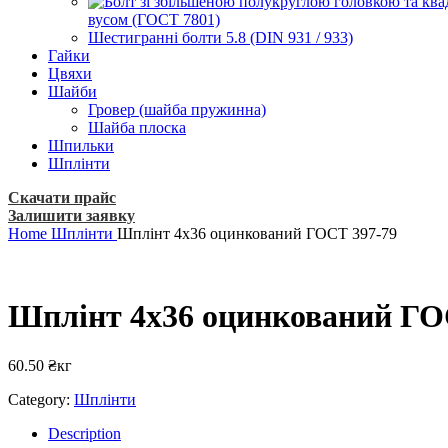
вусом (ГОСТ 7801)
Шестигранні болти 5.8 (DIN 931 / 933)
Гайки
Цвяхи
Шайби
Гровер (шайба пружинна)
Шайба плоска
Шпильки
Шплінти
Скачати прайс
Залишити заявку
Home
Шплінти
Шплінт 4х36 оцинкований ГОСТ 397-79
Шплінт 4х36 оцинкований ГО
60.50
₴
кг
Category:
Шплінти
Description