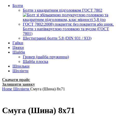
Болти
Болти з квадратним підголовком ГОСТ 7802
Болти з напівкруглою головкою та вусом (ГОСТ
7801)
Шестигранні болти 5.8 (DIN 931 / 933)
Гайки
Цвяхи
Шайби
Гровер (шайба пружинна)
Шайба плоска
Шпильки
Шплінти
Скачати прайс
Залишити заявку
Home
Шплінти
Смуга (Шина) 8х71
Смуга (Шина) 8х71