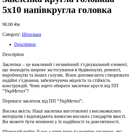
5х10 напівкругла головка
90.00
₴
м
Category:
Шпильки
Description
Description
Заклепки – це важливий і незамінний з’єднувальний елемент,
що знаходить широке застосування в будівництві, ремонті,
виробництві та інших галузях. Вони допомагають створювати
надійні з’єднання, забезпечуючи міцність та стійкість
конструкцій. Чому варто обирати заклепки круглі від ПП
“УкрМетиз”?
Переваги заклепок від ПП “УкрМетиз”:
Висока якість: Наші заклепки виготовлені з високоякісних
матеріалів і відповідають вимогам високих стандартів якості.
Ви можете бути впевнені у їх надійності та довговічності.
Широкий вибір: У нас є різні типи та розміри заклепок, які