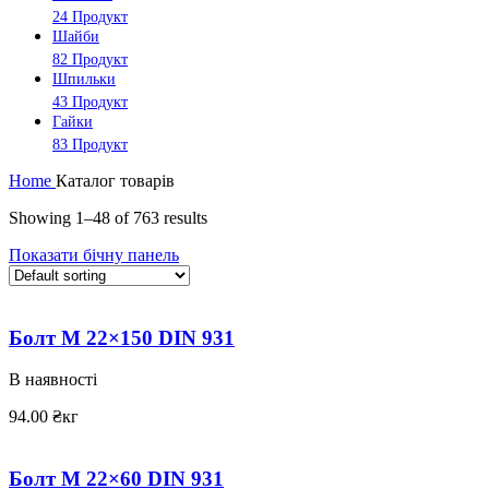
24 Продукт
Шайби
82 Продукт
Шпильки
43 Продукт
Гайки
83 Продукт
Home
Каталог товарів
Showing 1–48 of 763 results
Показати бічну панель
Болт M 22×150 DIN 931
В наявності
94.00
₴
кг
Болт M 22×60 DIN 931